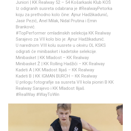
Juniori | KK Realway 52 – 54 Košarkaski Klub KOŠ
Iz odigranih susreta odabrana je #RealwayPetorka
koju za prethodno kolo čine: Ajnur Hadžikadunić,
Jasir Pezić, Anel Milak, Nidal Prutina i Emin
Branković.
#TopPerformer omladinskih selekcija KK Realway
Sarajevo za VII kolo bio je: Ajnur Hadžikadunić.
U narednom VIII kolu susrete u okviru OL KSKS
odigrati će minibasket i kadetske selekcije.
Minibasket | KK Mladost – KK Realway
Minibasket Ž | KK Rolling Hadžići – KK Realway
Kadeti A | KK Mladost Ilijaš – KK Realway
Kadeti B | KK IGMAN BURCH – KK Realway
U prilogu fotografije sa susreta VII kola pioniri B KK
Realway Sarajevo i KK Mladost Ilijaš.
#RealWay #WayToWin