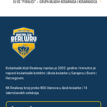
JU OŠ “POFALIĆI” – GRUPA MLADIH KOŠARKAŠA I KOŠARKAŠICA.
Košarkaški klub Realway nastao je 2003. godine i trenutno je
najveći košarkaški kolektiv i škola košarke u Sarajevu i Bosni i
Hercegovini.
KK Realway broji preko 800 članova u školi košarke i 14
takmičarskih selekcija.