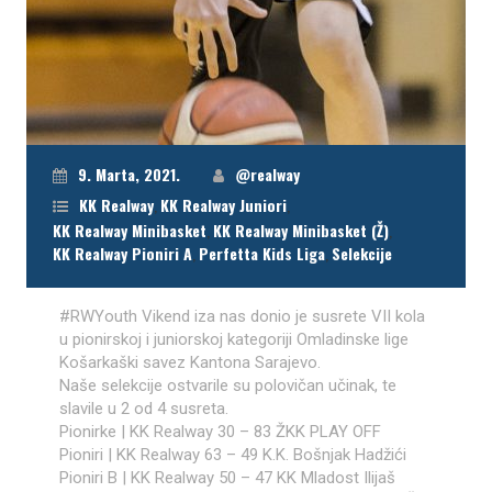
9. Marta, 2021.
@realway
KK Realway
,
KK Realway Juniori
,
KK Realway Minibasket
,
KK Realway Minibasket (Ž)
,
KK Realway Pioniri A
,
Perfetta Kids Liga
,
Selekcije
#RWYouth Vikend iza nas donio je susrete VII kola
u pionirskoj i juniorskoj kategoriji Omladinske lige
Košarkaški savez Kantona Sarajevo.
Naše selekcije ostvarile su polovičan učinak, te
slavile u 2 od 4 susreta.
Pionirke | KK Realway 30 – 83 ŽKK PLAY OFF
Pioniri | KK Realway 63 – 49 K.K. Bošnjak Hadžići
Pioniri B | KK Realway 50 – 47 KK Mladost Ilijaš