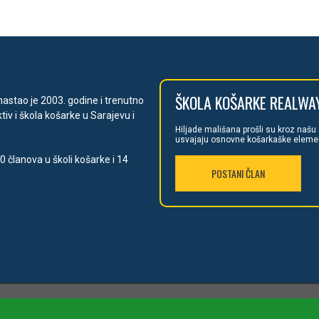
ŠKOLA
KOŠARKE REALWA
astao je 2003. godine i trenutno
tiv i škola košarke u Sarajevu i
Hiljade mališan
a prošli su kroz našu
usvajaju osnovne košarkaške element
0 članova u školi košarke i 14
POSTANI ČLAN