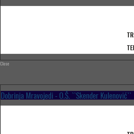
TR
TE
Close
Dobrinja Mravojedi - O.Š. ``Skender Kulenović``