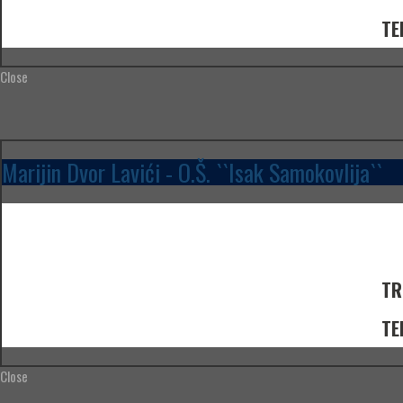
TE
Close
Marijin Dvor Lavići - O.Š. ``Isak Samokovlija``
TR
TE
Close