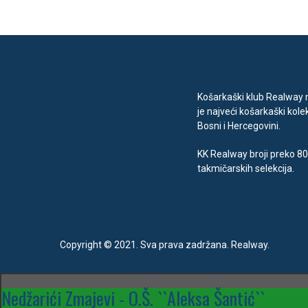
Košarkaški klub Realway n
je najveći košarkaški kolek
Bosni i Hercegovini.
KK Realway broji preko 80
takmičarskih selekcija.
Copyright © 2021. Sva prava zadržana. Realway.
Nedžarići Zmajevi - O.Š. ``Aleksa Šantić``