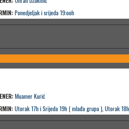
ENER:
Ohran Džakmić
RMIN:
Ponedjeljak i srijeda 19:ooh
ENER:
Muamer Kurić
RMIN:
Utorak 17h i Srijeda 19h ( mlađa grupa ), Utorak 18h 