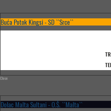
Buća Potok Kingsi - SD ``Srce``
TR
TE
Close
Dolac Malta Sultani - O.Š. ``Malta``