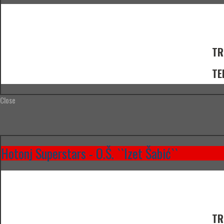
TR
TE
Close
Hotonj Superstars - O.Š. ``Izet Šabić``
TR