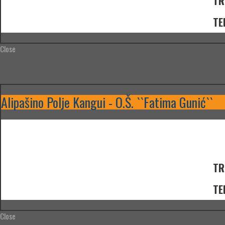
TR
TE
Close
Alipašino Polje Kangui - O.Š. ``Fatima Gunić``
TR
TE
Close