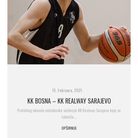
15. Februara, 2021.
KK BOSNA – KK REALWAY SARAJEVO
Proteklog vikenda omladinske selekcije KK Realway Sarajevo koje se
takmiče…
OPŠIRNIJE