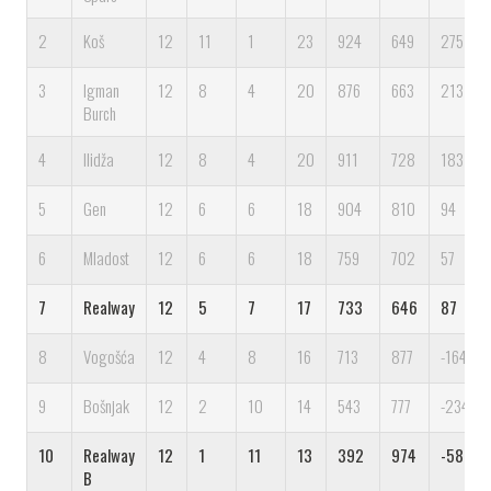
2
Koš
12
11
1
23
924
649
275
3
Igman
12
8
4
20
876
663
213
Burch
4
Ilidža
12
8
4
20
911
728
183
5
Gen
12
6
6
18
904
810
94
6
Mladost
12
6
6
18
759
702
57
7
Realway
12
5
7
17
733
646
87
8
Vogošća
12
4
8
16
713
877
-164
9
Bošnjak
12
2
10
14
543
777
-234
10
Realway
12
1
11
13
392
974
-582
B