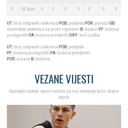
11
KK Spars
0
0
0
0
0
0
0
UT:
broj odigranih utakmica
POB:
pobjeda
POR:
poraza
GB:
zaostatak utakmica za prvim mjestom
B:
bodovi
PF:
koševa
postignutih
PA:
koševa primljenih
DIFF:
koš razlika
UT:
broj odigranih utakmica
POB:
pobjeda
PF:
koševa postignutih
PA:
koševa primljenih
POR:
poraza
B:
bodova
VEZANE
VIJESTI
Saznajte zadnje vijesti vezane za ovu selekciju kroz obajve
ispod.