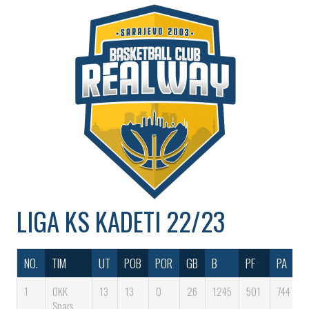
LIGA
KS KADETI 22/23
NO.
TIM
UT
POB
POR
GB
B
PF
PA
1
OKK
13
13
0
26
1245
501
744
Spars