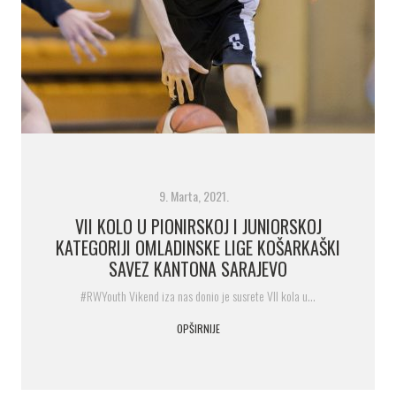
9. Marta, 2021.
VII KOLO U PIONIRSKOJ I JUNIORSKOJ
KATEGORIJI OMLADINSKE LIGE KOŠARKAŠKI
SAVEZ KANTONA SARAJEVO
#RWYouth Vikend iza nas donio je susrete VII kola u…
OPŠIRNIJE