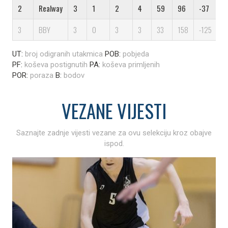
2
Realway
3
1
2
4
59
96
-37
4
3
BBY
3
0
3
3
33
158
-125
9
UT:
broj odigranih utakmica
POB:
pobjeda
PF:
koševa postignutih
PA:
koševa primljenih
POR:
poraza
B:
bodov
VEZANE
VIJESTI
Saznajte zadnje vijesti vezane za ovu selekciju kroz obajve
ispod.