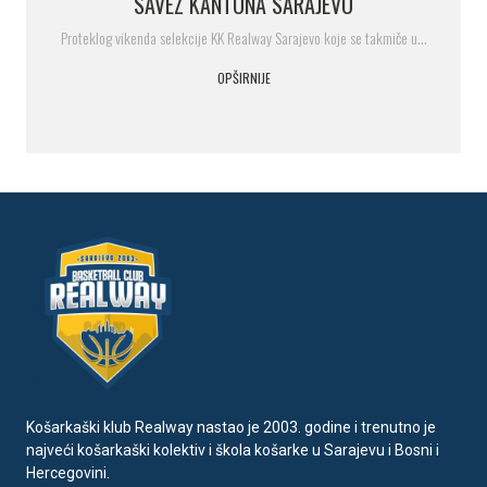
SAVEZ KANTONA SARAJEVO
Proteklog vikenda selekcije KK Realway Sarajevo koje se takmiče u…
OPŠIRNIJE
Košarkaški klub Realway nastao je 2003. godine i trenutno je
najveći košarkaški kolektiv i škola košarke u Sarajevu i Bosni i
Hercegovini.