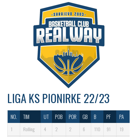
LIGA
KS PIONIRKE 22/23
NO.
TIM
UT
POB
POR
GB
B
PF
PA
DI
1
Rolling
4
2
2
6
110
91
19
1