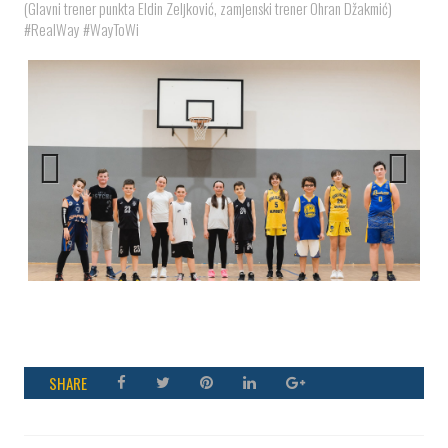
(Glavni trener punkta Eldin Zeljković, zamjenski trener Ohran Džakmić)
#RealWay #WayToWi
Previous
Next
SHARE