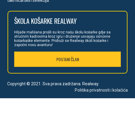
KK Realway broji preko 800 članova u školi košarke i 14
takmičarskih selekcija.
ŠKOLA
KOŠARKE REALWAY
Hiljade mališan
a prošli su kroz našu školu košarke gdje sa
stručnim kadrovima kroz igru i druženje usvajaju osnovne
košarkaške elemente. Pridruži se Realway školi košarke i
započni novu avanturu!
POSTANI ČLAN
Copyright © 2021. Sva prava zadržana. Realway.
Politika privatnosti i kolačića