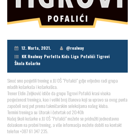
12. Marta, 2021.
@realway
KK Realway
,
Perfetta Kids Liga
,
Pofalići Tigrovi
,
Škola Košarke
Sinoć smo posjetili trening u JU OŠ “Pofalići” gdje vrijedno radi grupa
mladih košarkaša i košarkašica.
Trener Eldin Zeljković ističe da grupu Tigrovi Pofalići krasi visoka
posjećenost treninga, kao i veliki broj članova koji su upravo sa ovog punta
započeli svoj put prema takmičarskim selekcijama našeg kluba.
Termini treninga su: Utorak i četvrtak od 20:40h
Našoj školi košarke u JU OŠ “Pofalići” možete se pridružiti jednostavno
dolaskom na probni trening, a više informacija možete dobiti na kontakt
telefon +387 61 347 235.