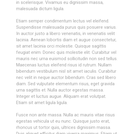
in scelerisque. Vivamus eu dignissim massa,
malesuada dictum ligula.
Etiam semper condimentum lectus vel eleifend.
Suspendisse malesuada purus quis posuere varius.
In auctor justo a libero venenatis, in venenatis velit
lacinia. Aenean lobortis diam et augue consectetur,
sit amet lacinia orci molestie. Quisque sagittis
feugiat enim. Donec quis molestie elit. Curabitur vel
mauris nec urna euismod sollicitudin non sed tellus.
Maecenas luctus eleifend risus id rutrum. Nullam
bibendum vestibulum nisl sit amet iaculis. Curabitur
nec velit in neque auctor bibendum. Cras sed libero
diam. Sed vulputate elementum risus, eget gravida
urna sagittis et. Nulla auctor egestas massa.
Integer et luctus augue. Aliquam erat volutpat.
Etiam sit amet ligula ligula.
Fusce non ante massa. Nulla ac mauris vitae risus
egestas vehicula ut eu nunc. Quisque justo erat,
rhoncus ut tortor quis, ultrices dignissim massa.
Duis aliquet efficitur diam viverra maximus. Etiam ut