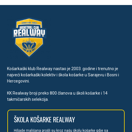
Košarkaški klub Realway nastao je 2003. godine i trenutno je
najveći košarkaški kolektiv i škola košarke u Sarajevu i Bosni i
Hercegovini.
KK Realway broji preko 800 članova u školi košarke i 14
takmičarskih selekcija.
ŠKOLA
KOŠARKE REALWAY
Hiljade mališan
a prošli su kroz našu školu košarke gdje sa