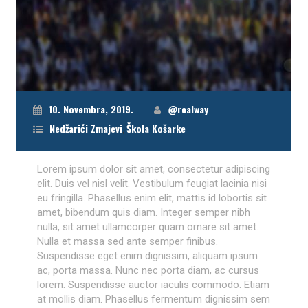
10. Novembra, 2019.
@realway
Nedžarići Zmajevi
,
Škola Košarke
Lorem ipsum dolor sit amet, consectetur adipiscing
elit. Duis vel nisl velit. Vestibulum feugiat lacinia nisi
eu fringilla. Phasellus enim elit, mattis id lobortis sit
amet, bibendum quis diam. Integer semper nibh
nulla, sit amet ullamcorper quam ornare sit amet.
Nulla et massa sed ante semper finibus.
Suspendisse eget enim dignissim, aliquam ipsum
ac, porta massa. Nunc nec porta diam, ac cursus
lorem. Suspendisse auctor iaculis commodo. Etiam
at mollis diam. Phasellus fermentum dignissim sem