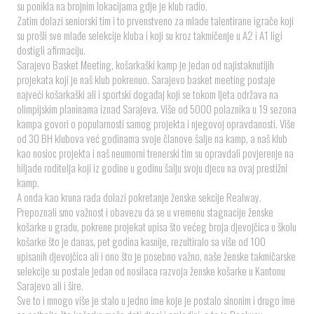
su ponikla na brojnim lokacijama gdje je klub radio.
️️Zatim dolazi seniorski tim i to prvenstveno za mlade talentirane igrače koji
su prošli sve mlađe selekcije kluba i koji su kroz takmičenje u A2 i A1 ligi
dostigli afirmaciju.
️️Sarajevo Basket Meeting, košarkaški kamp je jedan od najistaknutijih
projekata koji je naš klub pokrenuo. Sarajevo basket meeting postaje
najveći košarkaški ali i sportski događaj koji se tokom ljeta održava na
olimpijskim planinama iznad Sarajeva. Više od 5000 polaznika u 19 sezona
kampa govori o popularnosti samog projekta i njegovoj opravdanosti. Više
od 30 BH klubova već godinama svoje članove šalje na kamp, a naš klub
kao nosioc projekta i naš neumorni trenerski tim su opravdali povjerenje na
hiljade roditelja koji iz godine u godinu šalju svoju djecu na ovaj prestižni
kamp.
️️A onda kao kruna rada dolazi pokretanje ženske sekcije Realway.
Prepoznali smo važnost i obavezu da se u vremenu stagnacije ženske
košarke u gradu, pokrene projekat upisa što većeg broja djevojčica u školu
košarke što je danas, pet godina kasnije, rezultiralo sa više od 100
upisanih djevojčica ali i ono što je posebno važno, naše ženske takmičarske
selekcije su postale jedan od nosilaca razvoja ženske košarke u Kantonu
Sarajevo ali i šire.
️️Sve to i mnogo više je stalo u jedno ime koje je postalo sinonim i drugo ime