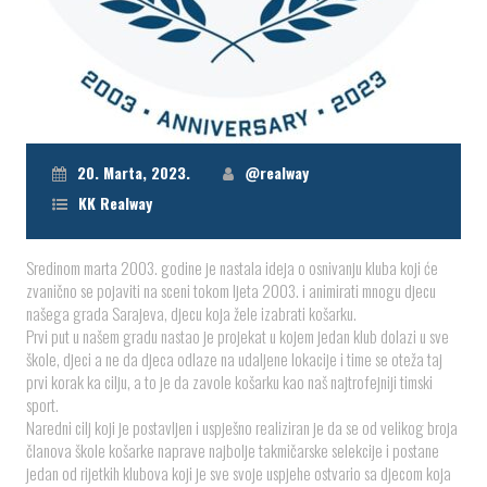
20. Marta, 2023.
@realway
KK Realway
️️Sredinom marta 2003. godine je nastala ideja o osnivanju kluba koji će
zvanično se pojaviti na sceni tokom ljeta 2003. i animirati mnogu djecu
našega grada Sarajeva, djecu koja žele izabrati košarku.
Prvi put u našem gradu nastao je projekat u kojem jedan klub dolazi u sve
škole, djeci a ne da djeca odlaze na udaljene lokacije i time se oteža taj
prvi korak ka cilju, a to je da zavole košarku kao naš najtrofejniji timski
sport.
️️Naredni cilj koji je postavljen i uspješno realiziran je da se od velikog broja
članova škole košarke naprave najbolje takmičarske selekcije i postane
jedan od rijetkih klubova koji je sve svoje uspjehe ostvario sa djecom koja