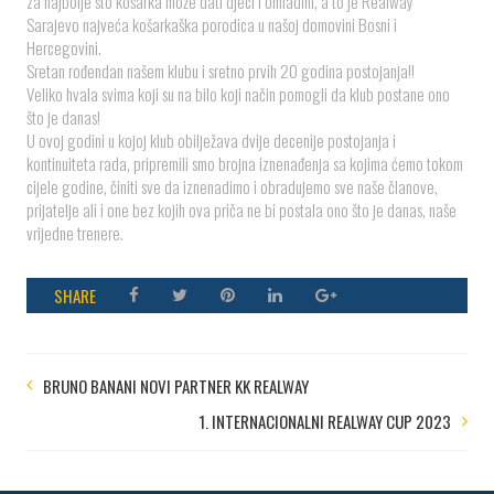
za najbolje što košarka može dati djeci i omladini, a to je Realway
Sarajevo najveća košarkaška porodica u našoj domovini Bosni i
Hercegovini.
️️Sretan rođendan našem klubu i sretno prvih 20 godina postojanja!!️️
Veliko hvala svima koji su na bilo koji način pomogli da klub postane ono
što je danas!
️U ovoj godini u kojoj klub obilježava dvije decenije postojanja i
kontinuiteta rada, pripremili smo brojna iznenađenja sa kojima ćemo tokom
cijele godine, činiti sve da iznenadimo i obradujemo sve naše članove,
prijatelje ali i one bez kojih ova priča ne bi postala ono što je danas, naše
vrijedne trenere.
SHARE
BRUNO BANANI NOVI PARTNER KK REALWAY
1. INTERNACIONALNI REALWAY CUP 2023