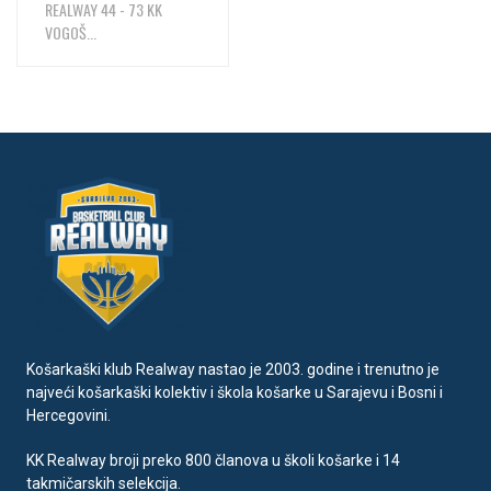
REALWAY 44 - 73 KK
VOGOŠ...
Košarkaški klub Realway nastao je 2003. godine i trenutno je
najveći košarkaški kolektiv i škola košarke u Sarajevu i Bosni i
Hercegovini.
KK Realway broji preko 800 članova u školi košarke i 14
takmičarskih selekcija.