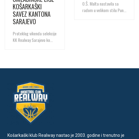
O.Š. Malta nastavila sa
KOŠARKAŠKI
radom u velikom stilu Pun...
SAVEZ KANTONA
SARAJEVO
Proteklog vikenda selekcije
KK Realway Sarajevo ko...
Košarkaški klub Realway nastao je 2003. godine i trenutno je