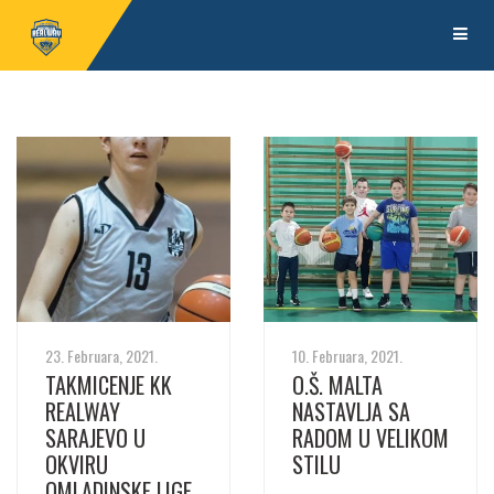
23. Februara, 2021.
10. Februara, 2021.
TAKMICENJE KK
O.Š. MALTA
REALWAY
NASTAVLJA SA
SARAJEVO U
RADOM U VELIKOM
OKVIRU
STILU
OMLADINSKE LIGE