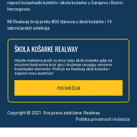
najveći košarkaški kolektiv i škola košarke u Sarajevu i Bosni i
Hercegovini.
KK Realway broji preko 800 članova u školi košarke i 14
takmičarskih selekcija.
ŠKOLA
KOŠARKE REALWAY
Hiljade mališan
a prošli su kroz našu školu košarke gdje sa
stručnim kadrovima kroz igru i druženje usvajaju osnovne
košarkaške elemente. Pridruži se Realway školi košarke i
započni novu avanturu!
POSTANI ČLAN
Copyright © 2021. Sva prava zadržana. Realway.
Politika privatnosti i kolačića