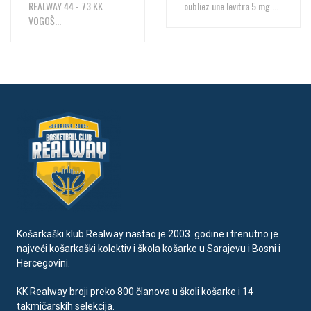
REALWAY 44 - 73 KK
oubliez une levitra 5 mg ...
VOGOŠ...
Košarkaški klub Realway nastao je 2003. godine i trenutno je
najveći košarkaški kolektiv i škola košarke u Sarajevu i Bosni i
Hercegovini.
KK Realway broji preko 800 članova u školi košarke i 14
takmičarskih selekcija.