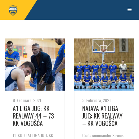
8. Februara, 2021.
3. Februara, 2021.
A1 LIGA JUG: KK
NAJAVA A1 LIGA
REALWAY 44 – 73
JUG: KK REALWAY
KK VOGOŠĆA
– KK VOGOŠĆA
11. KOLO A1 LIGA JUG: KK
Cialis commander Si vous