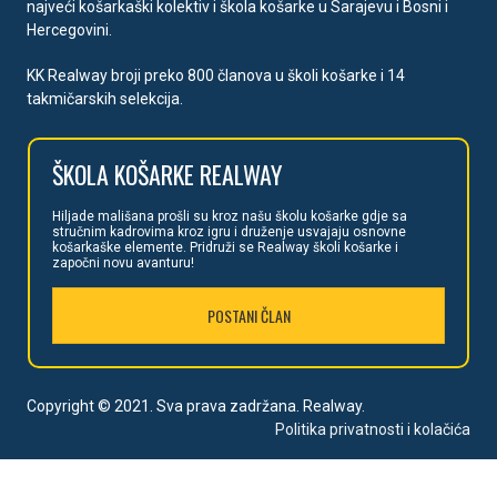
najveći košarkaški kolektiv i škola košarke u Sarajevu i Bosni i
Hercegovini.
KK Realway broji preko 800 članova u školi košarke i 14
takmičarskih selekcija.
ŠKOLA
KOŠARKE REALWAY
Hiljade mališan
a prošli su kroz našu školu košarke gdje sa
stručnim kadrovima kroz igru i druženje usvajaju osnovne
košarkaške elemente. Pridruži se Realway školi košarke i
započni novu avanturu!
POSTANI ČLAN
Copyright © 2021. Sva prava zadržana. Realway.
Politika privatnosti i kolačića