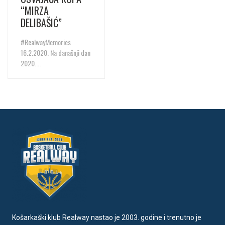
“MIRZA
DELIBAŠIĆ”
#RealwayMemories
16.2.2020. Na današnji dan
2020....
Košarkaški klub Realway nastao je 2003. godine i trenutno je