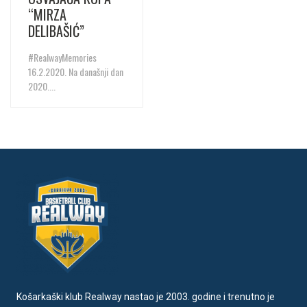
“MIRZA
DELIBAŠIĆ”
#RealwayMemories
16.2.2020. Na današnji dan
2020....
Košarkaški klub Realway nastao je 2003. godine i trenutno je