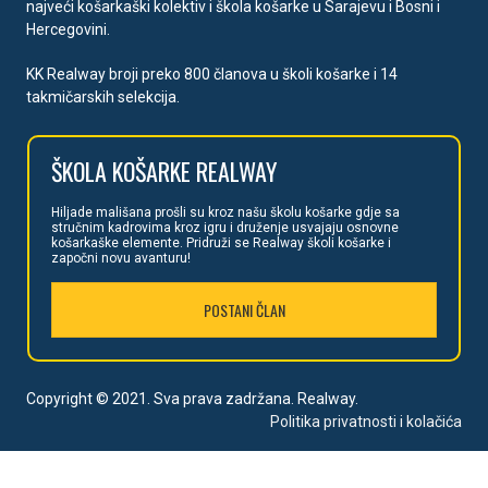
najveći košarkaški kolektiv i škola košarke u Sarajevu i Bosni i
Hercegovini.
KK Realway broji preko 800 članova u školi košarke i 14
takmičarskih selekcija.
ŠKOLA
KOŠARKE REALWAY
Hiljade mališan
a prošli su kroz našu školu košarke gdje sa
stručnim kadrovima kroz igru i druženje usvajaju osnovne
košarkaške elemente. Pridruži se Realway školi košarke i
započni novu avanturu!
POSTANI ČLAN
Copyright © 2021. Sva prava zadržana. Realway.
Politika privatnosti i kolačića