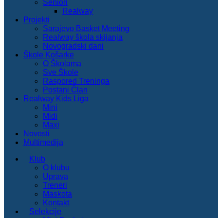
Seniori
Realway
Projekti
Sarajevo Basket Meeting
Realway škola skijanja
Novogradski dani
Škole Košarke
O Školama
Sve Škole
Raspored Treninga
Postani Član
Realway Kids Liga
Mini
Midi
Maxi
Novosti
Multimedija
Klub
O klubu
Uprava
Treneri
Maskota
Kontakt
Selekcije