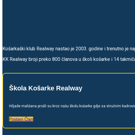
Košarkaški klub Realway nastao je 2003. godine i trenutno je naj
KK Realway broji preko 800 članova u školi košarke i 14 takmiča
Škola Košarke Realway
Hiljade mališan
a prošli su kroz našu školu košarke gdje sa stručnim kadrov
Postani Član