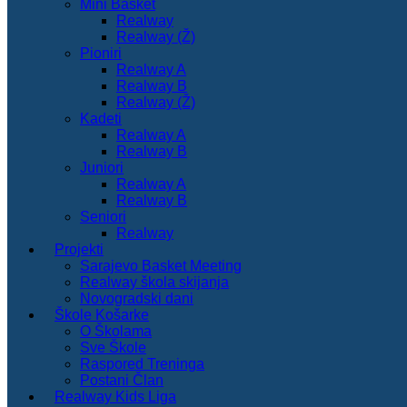
Mini Basket
Realway
Realway (Ž)
Pioniri
Realway A
Realway B
Realway (Ž)
Kadeti
Realway A
Realway B
Juniori
Realway A
Realway B
Seniori
Realway
Projekti
Sarajevo Basket Meeting
Realway škola skijanja
Novogradski dani
Škole Košarke
O Školama
Sve Škole
Raspored Treninga
Postani Član
Realway Kids Liga