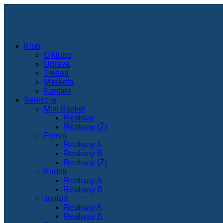
Klub
O klubu
Uprava
Treneri
Maskota
Kontakt
Selekcije
Mini Basket
Realway
Realway (Ž)
Pioniri
Realway A
Realway B
Realway (Ž)
Kadeti
Realway A
Realway B
Juniori
Realway A
Realway B