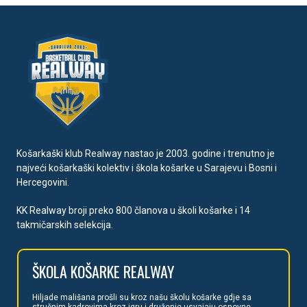
Košarkaški klub Realway nastao je 2003. godine i trenutno je
najveći košarkaški kolektiv i škola košarke u Sarajevu i Bosni i
Hercegovini.
KK Realway broji preko 800 članova u školi košarke i 14
takmičarskih selekcija.
ŠKOLA
KOŠARKE REALWAY
Hiljade mališan
a prošli su kroz našu školu košarke gdje sa