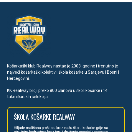
Košarkaški klub Realway nastao je 2003. godine i trenutno je
najveći košarkaški kolektiv i škola košarke u Sarajevu i Bosni i
Hercegovini.
KK Realway broji preko 800 članova u školi košarke i 14
takmičarskih selekcija.
ŠKOLA
KOŠARKE REALWAY
Hiljade mališan
a prošli su kroz našu školu košarke gdje sa