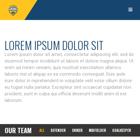
LOREM IPSUM DOLOR SIT
Lorem ipsum dolor sit amet, consectetur adipiscing elit, sed do
eiusmod tempor incididunt ut labore et dolore magna aliqua. Ut
enim ad minim veniam, quis nostrud exercitation ullamco
laboris nisi ut aliquip ex ea commodo consequat. Duis aute
irure dolor in reprehenderit in voluptate velit esse cillum dolore
eu fugiat nulla pariatur. Excepteur sint occaecat cupidatat non
proident, sunt in culpa qui officia deserunt mollit anim id est
laborum.
OUR
TEAM
ALL
DEFENDER
SRIKER
MIDFIELDER
GOALKEEPER