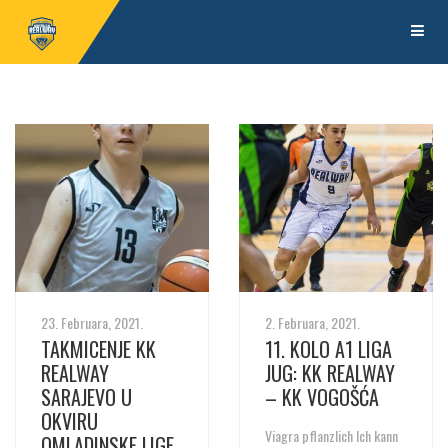
23. Februara, 2021.
2. Februara, 2021.
TAKMICENJE KK
11. KOLO A1 LIGA
REALWAY
JUG: KK REALWAY
SARAJEVO U
– KK VOGOŠĆA
OKVIRU
Viagra pflanzlich Ich kann
OMLADINSKE LIGE