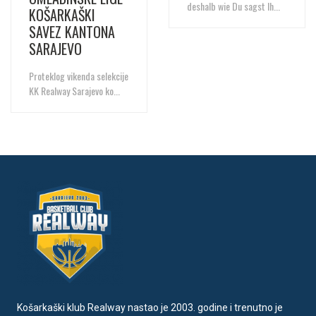
deshalb wie Du sagst Ih...
KOŠARKAŠKI
SAVEZ KANTONA
SARAJEVO
Proteklog vikenda selekcije
KK Realway Sarajevo ko...
Košarkaški klub Realway nastao je 2003. godine i trenutno je