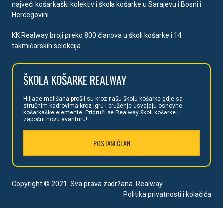
najveći košarkaški kolektiv i škola košarke u Sarajevu i Bosni i
Hercegovini.
KK Realway broji preko 800 članova u školi košarke i 14
takmičarskih selekcija.
ŠKOLA
KOŠARKE REALWAY
Hiljade mališan
a prošli su kroz našu školu košarke gdje sa
stručnim kadrovima kroz igru i druženje usvajaju osnovne
košarkaške elemente. Pridruži se Realway školi košarke i
započni novu avanturu!
POSTANI ČLAN
Copyright © 2021. Sva prava zadržana. Realway.
Politika privatnosti i kolačića