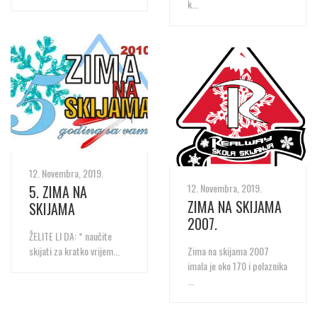
k...
12. Novembra, 2019.
12. Novembra, 2019.
5. ZIMA NA
ZIMA NA SKIJAMA
SKIJAMA
2007.
ŽELITE LI DA: * naučite
skijati za kratko vrijem...
Zima na skijama 2007
imala je oko 170 i polaznika
...