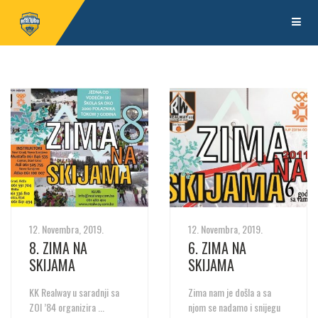
12. Novembra, 2019.
12. Novembra, 2019.
8. ZIMA NA
6. ZIMA NA
SKIJAMA
SKIJAMA
KK Realway u saradnji sa
Zima nam je došla a sa
ZOI ’84 organizira ...
njom se nadamo i snijegu