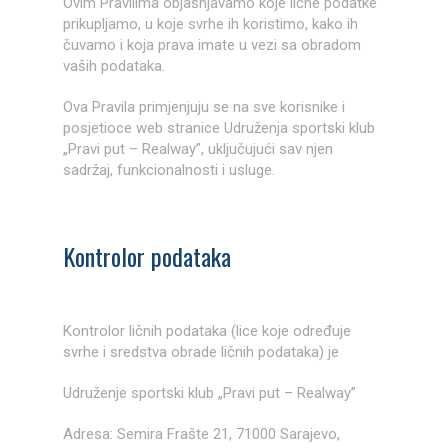
Ovim Pravilima objašnjavamo koje lične podatke
prikupljamo, u koje svrhe ih koristimo, kako ih
čuvamo i koja prava imate u vezi sa obradom
vaših podataka.
Ova Pravila primjenjuju se na sve korisnike i
posjetioce web stranice Udruženja sportski klub
„Pravi put – Realway”, uključujući sav njen
sadržaj, funkcionalnosti i usluge.
Kontrolor podataka
Kontrolor ličnih podataka (lice koje određuje
svrhe i sredstva obrade ličnih podataka) je
Udruženje sportski klub „Pravi put – Realway”
Adresa: Semira Frašte 21, 71000 Sarajevo,