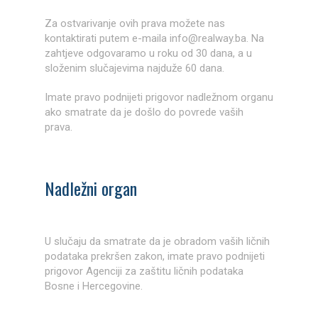
Za ostvarivanje ovih prava možete nas
kontaktirati putem e-maila info@realway.ba. Na
zahtjeve odgovaramo u roku od 30 dana, a u
složenim slučajevima najduže 60 dana.
Imate pravo podnijeti prigovor nadležnom organu
ako smatrate da je došlo do povrede vaših
prava.
Nadležni organ
U slučaju da smatrate da je obradom vaših ličnih
podataka prekršen zakon, imate pravo podnijeti
prigovor Agenciji za zaštitu ličnih podataka
Bosne i Hercegovine.