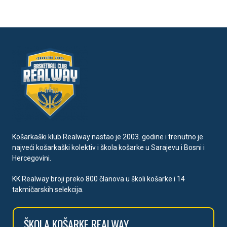
Košarkaški klub Realway nastao je 2003. godine i trenutno je
najveći košarkaški kolektiv i škola košarke u Sarajevu i Bosni i
Hercegovini.
KK Realway broji preko 800 članova u školi košarke i 14
takmičarskih selekcija.
ŠKOLA
KOŠARKE REALWAY