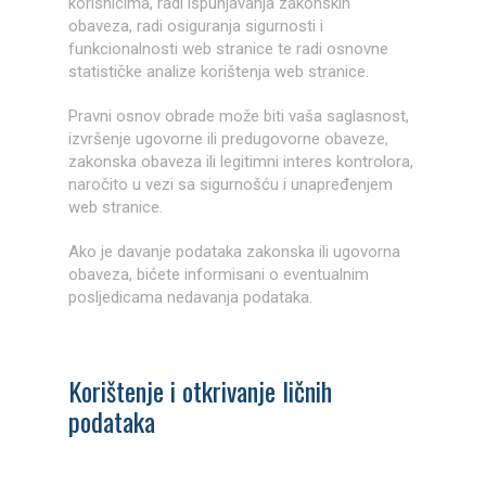
korisnicima, radi ispunjavanja zakonskih
obaveza, radi osiguranja sigurnosti i
funkcionalnosti web stranice te radi osnovne
statističke analize korištenja web stranice.
Pravni osnov obrade može biti vaša saglasnost,
izvršenje ugovorne ili predugovorne obaveze,
zakonska obaveza ili legitimni interes kontrolora,
naročito u vezi sa sigurnošću i unapređenjem
web stranice.
Ako je davanje podataka zakonska ili ugovorna
obaveza, bićete informisani o eventualnim
posljedicama nedavanja podataka.
Korištenje i otkrivanje ličnih
podataka