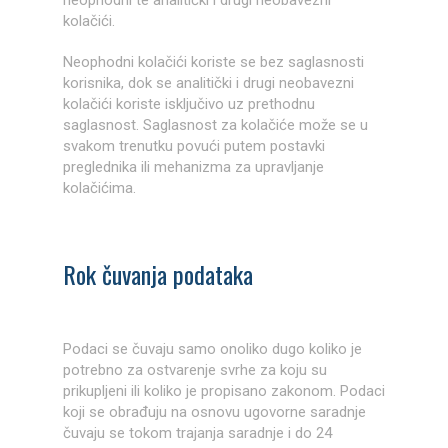
neophodni te analitički i drugi neobavezni
kolačići.
Neophodni kolačići koriste se bez saglasnosti
korisnika, dok se analitički i drugi neobavezni
kolačići koriste isključivo uz prethodnu
saglasnost. Saglasnost za kolačiće može se u
svakom trenutku povući putem postavki
preglednika ili mehanizma za upravljanje
kolačićima.
Rok čuvanja podataka
Podaci se čuvaju samo onoliko dugo koliko je
potrebno za ostvarenje svrhe za koju su
prikupljeni ili koliko je propisano zakonom. Podaci
koji se obrađuju na osnovu ugovorne saradnje
čuvaju se tokom trajanja saradnje i do 24