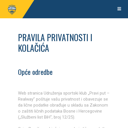
PRAVILA PRIVATNOSTI I
KOLAČIĆA
Opće odredbe
Web stranica Udruženja sportski klub „Pravi put –
Realway” poštuje vašu privatnost i obavezuje se
da lične podatke obrađuje u skladu sa Zakonom
o zaštiti ličnih podataka Bosne i Hercegovine
(„Službeni list BiH“, broj 12/25).