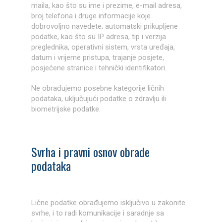
maila, kao što su ime i prezime, e-mail adresa,
broj telefona i druge informacije koje
dobrovoljno navedete; automatski prikupljene
podatke, kao što su IP adresa, tip i verzija
preglednika, operativni sistem, vrsta uređaja,
datum i vrijeme pristupa, trajanje posjete,
posjećene stranice i tehnički identifikatori.
Ne obrađujemo posebne kategorije ličnih
podataka, uključujući podatke o zdravlju ili
biometrijske podatke.
Svrha i pravni osnov obrade
podataka
Lične podatke obrađujemo isključivo u zakonite
svrhe, i to radi komunikacije i saradnje sa